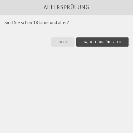
Unsere Marken
Shop
ALTERSPRÜFUNG
Sind Sie schon 18 Jahre und älter?
Navigation
überspringen
Aktuelles
Leckerelle® meets THALIA-Theater Hamburg
12.10.2023 15:46