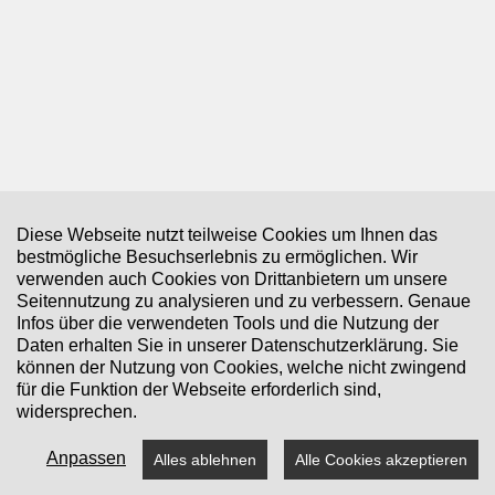
Zurück
Veranstaltungen
Aktuell sind keine Termine vorhanden.
Desktop-Version
Diese Webseite nutzt teilweise Cookies um Ihnen das
bestmögliche Besuchserlebnis zu ermöglichen. Wir
Adolf Weisenbach
verwenden auch Cookies von Drittanbietern um unsere
Schwarzwälder Brennerei GmbH
Seitennutzung zu analysieren und zu verbessern. Genaue
Richard-Lenk-Straße 11/13
Infos über die verwendeten Tools und die Nutzung der
77876 Kappelrodeck
Daten erhalten Sie in unserer Datenschutzerklärung. Sie
können der Nutzung von Cookies, welche nicht zwingend
für die Funktion der Webseite erforderlich sind,
widersprechen.
Anpassen
Alles ablehnen
Alle Cookies akzeptieren
© 2026
Webdesign by eSales Media
|
Impressum
|
Kontakt